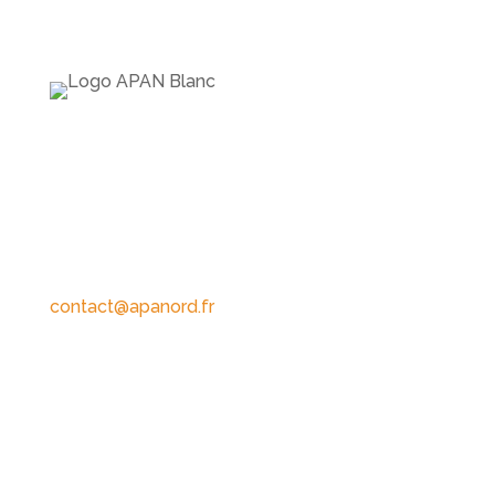
APAN
16 Place Jourdan
87011 Limoges Cedex
Contact
contact@apanord.fr
05 55 45 15 03
Accès rapide
Qui sommes-nous ?
Adhérer à l’APAN !
Le parc d’activités
Les entreprises
Actualités