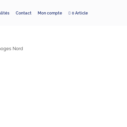
lités
Contact
Mon compte
0 Article