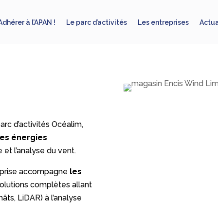
Adhérer à l’APAN !
Le parc d’activités
Les entreprises
Actua
rc d’activités Océalim,
es énergies
 et l’analyse du vent.
treprise accompagne
les
olutions complètes allant
âts, LiDAR) à l’analyse