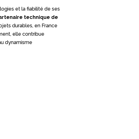
gies et la fiabilité de ses
artenaire technique de
jets durables, en France
ment, elle contribue
t au dynamisme
Encis Wind
17 rue Charles 
05 55 48 94 90