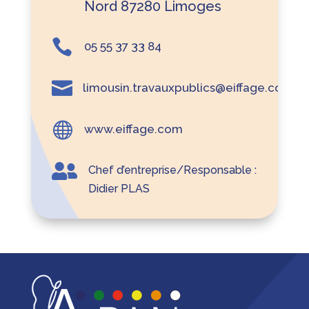
Nord 87280 Limoges

05 55 37 33 84

limousin.travauxpublics@eiffage.com

www.eiffage.com

Chef d’entreprise/Responsable :
Didier PLAS