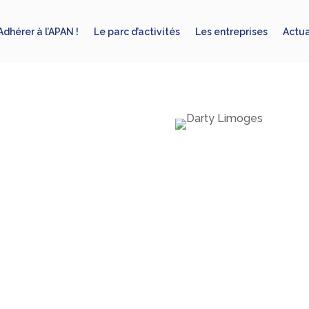
Adhérer à l’APAN !
Le parc d’activités
Les entreprises
Actua
éctroménager, Hi-Fi,