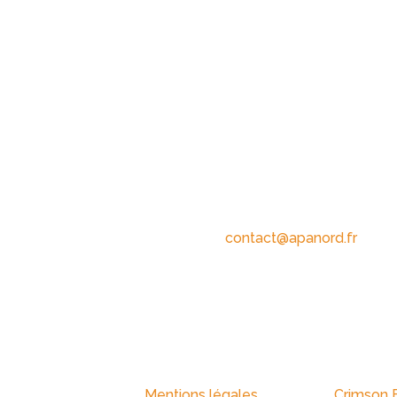
AN
Contact
Place Jourdan
contact@apanord.fr
11 Limoges Cedex
05 55 45 15 03
 Tous droits réservés |
Mentions légales
| Création :
Crimson 