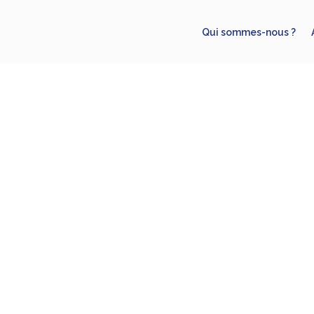
Qui sommes-nous ?
L’entreprise
Grande surface spécialisée en gros él
multi, cuisines.