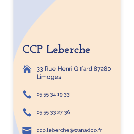
CCP Leberche

33 Rue Henri Giffard 87280
Limoges

05 55 34 19 33

05 55 33 27 36

ccp.leberche@wanadoo.fr