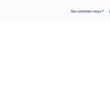
Qui sommes-nous ?
L’entreprise
Prêt à porter