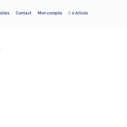
lités
Contact
Mon compte
0 Article
ery