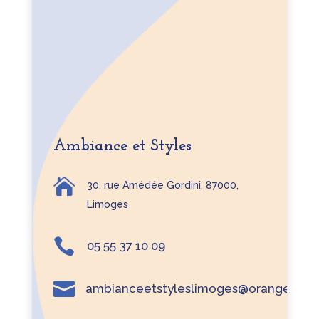
Ambiance et Styles

30, rue Amédée Gordini, 87000,
Limoges

05 55 37 10 09

ambianceetstyleslimoges@orange.fr